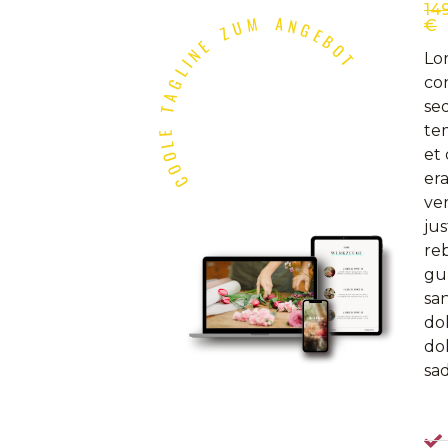
COOLE TAGLINE ZUM ANGEBOT
14
€
Lo
con
se
te
et
era
ve
jus
reb
gu
sa
do
dol
sad