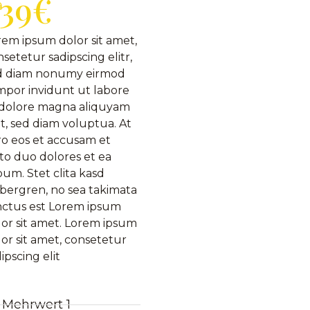
39€
9
rem ipsum dolor sit amet,
setetur sadipscing elitr,
d diam nonumy eirmod
mpor invidunt ut labore
 dolore magna aliquyam
t, sed diam voluptua. At
ro eos et accusam et
to duo dolores et ea
um. Stet clita kasd
bergren, no sea takimata
nctus est Lorem ipsum
lor sit amet. Lorem ipsum
or sit amet, consetetur
ipscing elit
Mehrwert 1