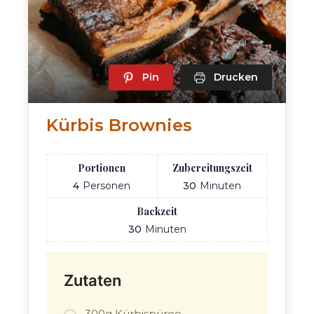
Pin
Drucken
Kürbis Brownies
Portionen
Zubereitungszeit
4
Personen
30
Minuten
Backzeit
30
Minuten
Zutaten
300g Kürbispüree