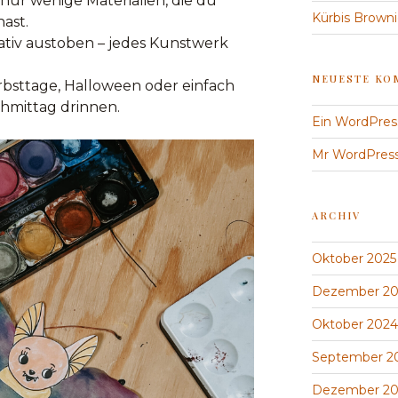
 nur wenige Materialien, die du
Kürbis Brown
ast.
ativ austoben – jedes Kunstwerk
NEUESTE KO
Herbsttage, Halloween oder einfach
hmittag drinnen.
Ein WordPre
Mr WordPres
ARCHIV
Oktober 2025
Dezember 20
Oktober 2024
September 2
Dezember 20