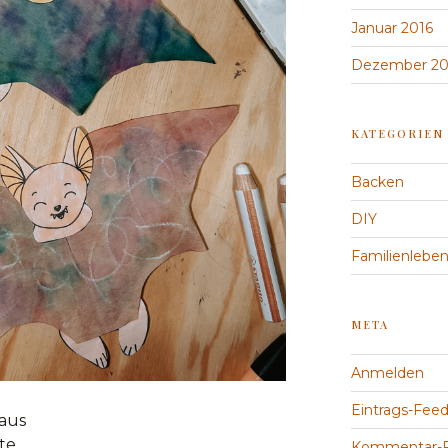
Januar 2016
Dezember 20
KATEGORIEN
Backen
DIY
Familienlebe
META
Anmelden
Eintrags-Fee
maus
te
Kommentar-