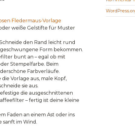
WordPress.or
osen Fledermaus-Vorlage
oder weiße Gelstifte für Muster
: Schneide den Rand leicht rund
ine geschwungene Form bekommen.
ilter bunt an – egal ob mit
 oder Stempelfarbe. Beim
erschöne Farbverläufe.
 die Vorlage aus, male Kopf,
hneide sie aus.
festige die ausgeschnittenen
feefilter – fertig ist deine kleine
em Faden an einem Ast oder ins
e sanft im Wind.