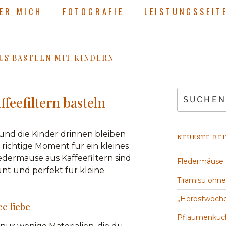
ER MICH
FOTOGRAFIE
LEISTUNGSSEIT
US BASTELN MIT KINDERN
feefiltern basteln
und die Kinder drinnen bleiben
NEUESTE BE
 richtige Moment für ein kleines
edermäuse aus Kaffeefiltern sind
Fledermäuse a
nt und perfekt für kleine
Tiramisu ohne
„Herbstwochen
e liebe
Pflaumenkuc